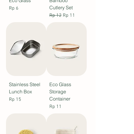
Eco Glass
Bamboo
Cutlery Set
Price
Rp 6
Regular Price
Sale Price
Rp 12
Rp 11
Stainless Steel
Eco Glass
Lunch Box
Storage
Container
Price
Rp 15
Price
Rp 11