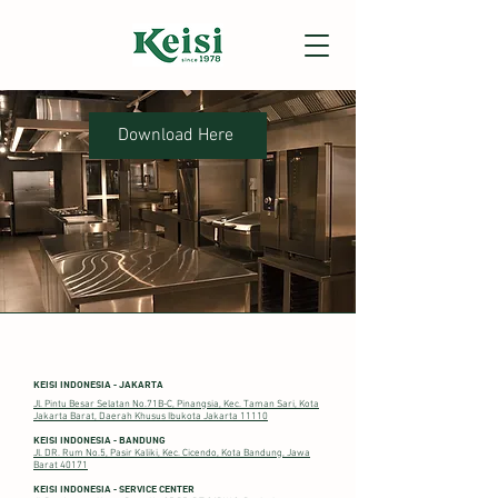
Download Here
KEISI INDONESIA - JAKARTA
Jl. Pintu Besar Selatan No.71B-C, Pinangsia, Kec. Taman Sari, Kota
Jakarta Barat, Daerah Khusus Ibukota Jakarta 11110
KEISI INDONESIA - BANDUNG
Jl. DR. Rum No.5, Pasir Kaliki, Kec. Cicendo, Kota Bandung, Jawa
Barat 40171
KEISI INDONESIA - SERVICE CENTER